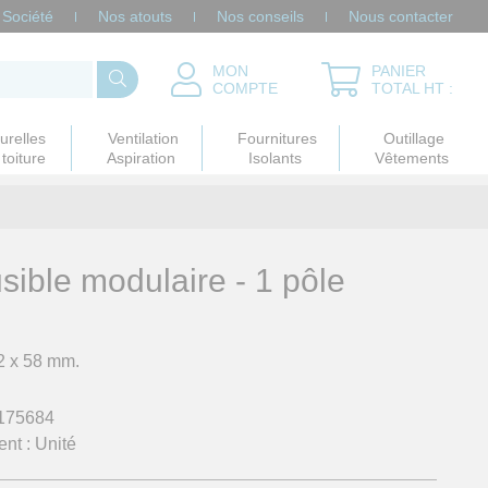
Société
Nos atouts
Nos conseils
Nous contacter
MON
PANIER
COMPTE
TOTAL HT :
urelles
Ventilation
Fournitures
Outillage
toiture
Aspiration
Isolants
Vêtements
usible modulaire - 1 pôle
2 x 58 mm.
175684
nt :
Unité