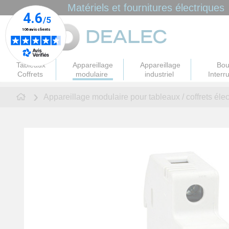
Panneau de gestion des cookies
Matériels et fournitures électriques
Tableaux
Appareillage
Appareillage
Bou
Coffrets
modulaire
industriel
Interr
Appareillage modulaire pour tableaux / coffrets éle