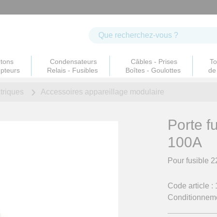
tons
Condensateurs
Câbles - Prises
To
upteurs
Relais - Fusibles
Boîtes - Goulottes
de 
ctriques
Accessoires
appareillage modulaire
Porte f
100A
Pour fusible 2
Code article :
Conditionneme