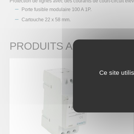
Protection de lignes avec des courants de court-circuit éle
Porte fusible modulaire 100 A 1P.
Cartouche 22 x 58 mm.
PRODUITS ASSOCIÉS
Ce site util