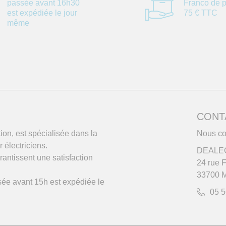
passée avant 16h30
Franco de p
est expédiée le jour
75 € TTC
même
CONT
on, est spécialisée dans la
Nous co
r électriciens.
DEALE
antissent une satisfaction
24 rue 
33700 M
sée avant 15h est expédiée le
05 5