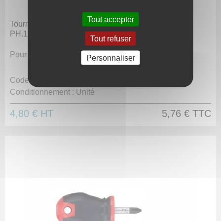
Tout accepter
Tournevis NANO - Vis PHILLIPS
PH.1
Tout refuser
Pour vis cruciforme.
Personnaliser
Code article :
980304
Conditionnement :
Unité
4,80 €
HT
5,76 €
TTC