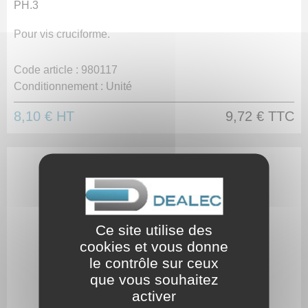
PH.3
Pour vis cruciforme.
Code article :
980117
Conditionnement :
Unité
8,10 €
HT
9,72 €
TTC
Ce site utilise des
cookies et vous donne
le contrôle sur ceux
que vous souhaitez
activer