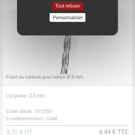
Tout refuser
Personnaliser
Foret au carbure pour béton Ø 8 mm
Longueur 115 mm.
Code article :
972350
Conditionnement :
Unité
3,70 €
HT
4,44 €
TTC