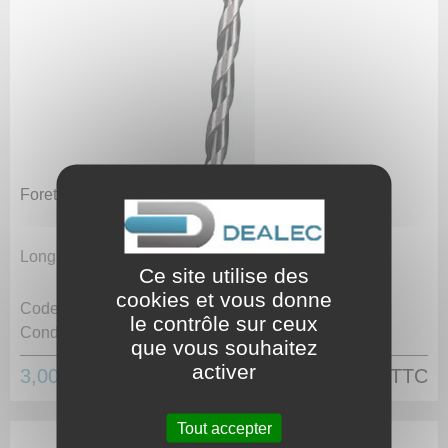
Foret au carbure pour béton Ø 7 mm
Longueur 105 mm.
Ce site utilise des
cookies et vous donne
Code article :
972348
le contrôle sur ceux
Conditionnement :
Unité
que vous souhaitez
activer
3,00 €
HT
3,60 €
TTC
Tout accepter