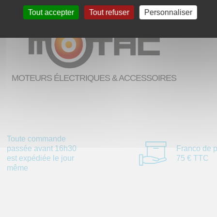
Tout accepter
Tout refuser
Personnaliser
MOTEURS ÉLECTRIQUES & ACCESSOIRES
Toute commande
passée avant 16h30
Franco de p
est expédiée le jour
75 € TTC
même