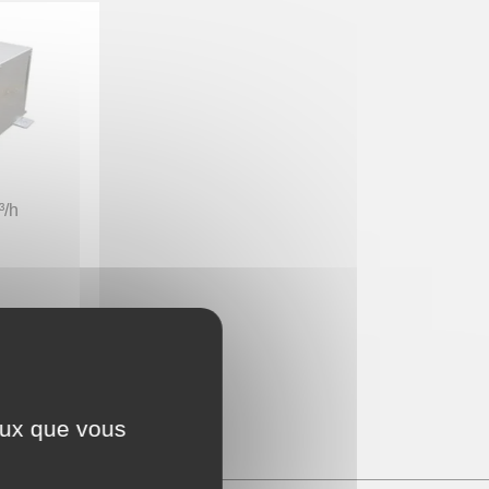
³/h
12 €
TTC
ceux que vous