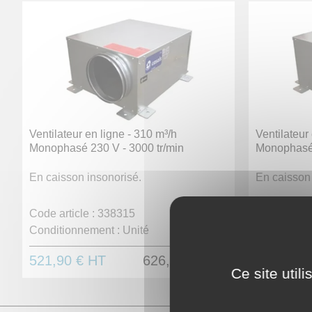
Ventilateur en ligne - 310 m³/h
Ventilateur
Monophasé 230 V - 3000 tr/min
Monophasé 
En caisson insonorisé.
En caisson 
Code article :
338315
Code article
Conditionnement :
Unité
Conditionn
521,90 €
HT
626,28 €
TTC
601,70 
Ce site util