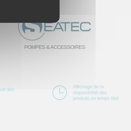
POMPES & ACCESSOIRES
Affichage de la
ort dès
disponibilité des
produits en temps réel