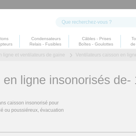
tons
Condensateurs
Câbles - Prises
To
upteurs
Relais - Fusibles
Boîtes - Goulottes
de 
 ligne et ventilateurs de gaine
Ventilateurs caisson en lign
 en ligne insonorisés
de- 
ans caisson insonorisé pour
cié ou poussiéreux, évacuation