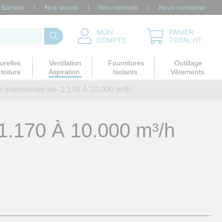
Société
Nos atouts
Nos conseils
Nous contacter
MON
PANIER
COMPTE
TOTAL HT :
urelles
Ventilation
Fournitures
Outillage
toiture
Aspiration
Isolants
Vêtements
e insonorisés
de- 1.170 À 10.000 m³/h
1.170 À 10.000 m³/h