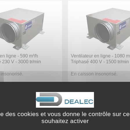
 en ligne - 590 m³/h
Ventilateur en ligne - 1080 m
230 V - 3000 tr/min
Triphasé 400 V - 1500 tr/min
insonorisé.
En caisson insonorisé.
 :
338317
Code article :
338321
ement :
Unité
Conditionnement :
Unité
€
HT
722,04 €
TTC
677,60 €
HT
813,
ise des cookies et vous donne le contrôle sur 
souhaitez activer