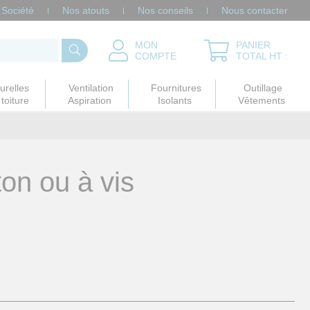
Société
Nos atouts
Nos conseils
Nous contacter
MON
PANIER
COMPTE
TOTAL HT :
urelles
Ventilation
Fournitures
Outillage
toiture
Aspiration
Isolants
Vêtements
ton ou à vis