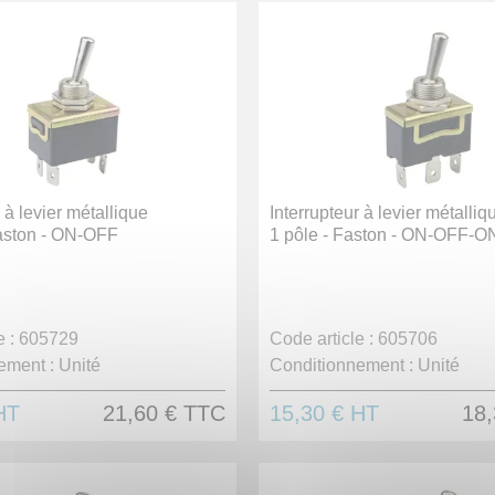
 à levier métallique
Interrupteur à levier métalliq
Faston - ON-OFF
1 pôle - Faston - ON-OFF-O
 :
605729
Code article :
605706
ement :
Unité
Conditionnement :
Unité
HT
21,60 €
TTC
15,30 €
HT
18,