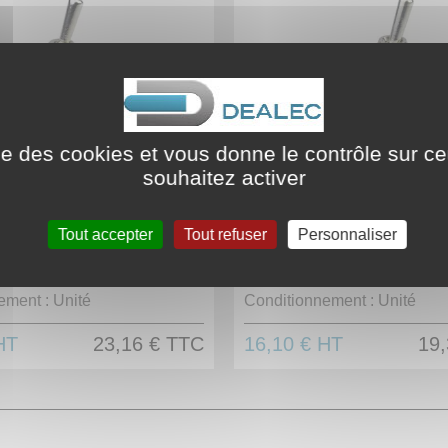
ise des cookies et vous donne le contrôle sur 
 à levier métallique
Interrupteur à levier métalliq
souhaitez activer
 vis - ON-OFF
1 pôle - A vis - ON-OFF-ON
Tout accepter
Tout refuser
Personnaliser
 :
605719
Code article :
605700
ement :
Unité
Conditionnement :
Unité
HT
23,16 €
TTC
16,10 €
HT
19,