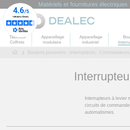
Panneau de gestion des cookies
Matériels et fournitures électriques
Tableaux
Appareillage
Appareillage
Bou
Coffrets
modulaire
industriel
Interr
Boutons poussoirs - Interrupteurs - Commutateurs
Interrupteu
Interrupteurs à levier 
circuits de commande 
automatismes.