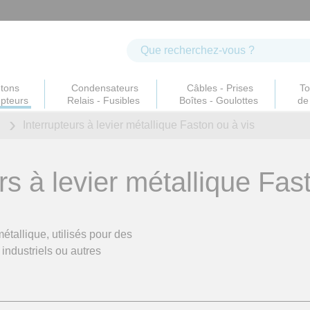
tons
Condensateurs
Câbles - Prises
To
upteurs
Relais - Fusibles
Boîtes - Goulottes
de 
Interrupteurs à levier métallique Faston ou à vis
rs à levier métallique Fas
métallique, utilisés pour des
industriels ou autres