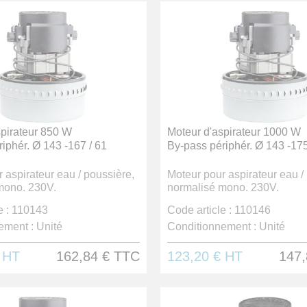
spirateur 850 W
Moteur d'aspirateur 1000 W
iphér. Ø 143 -167 / 61
By-pass périphér. Ø 143 -175
 aspirateur eau / poussière,
Moteur pour aspirateur eau /
mono. 230V.
normalisé mono. 230V.
 :
110143
Code article :
110146
ement :
Unité
Conditionnement :
Unité
€
HT
162,84 €
TTC
123,20 €
HT
147,