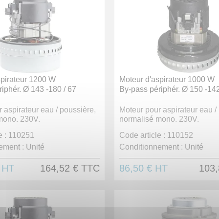
spirateur 1200 W
Moteur d'aspirateur 1000 W
iphér. Ø 143 -180 / 67
By-pass périphér. Ø 150 -142
 aspirateur eau / poussière,
Moteur pour aspirateur eau /
mono. 230V.
normalisé mono. 230V.
 :
110251
Code article :
110152
ement :
Unité
Conditionnement :
Unité
€
HT
164,52 €
TTC
86,50 €
HT
103,