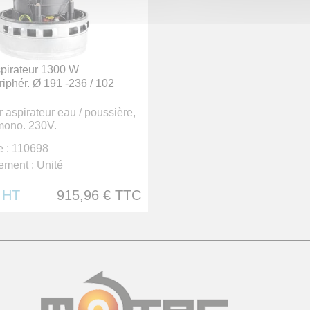
spirateur 1300 W
iphér. Ø 191 -236 / 102
 aspirateur eau / poussière,
mono. 230V.
 :
110698
ement :
Unité
€
HT
915,96 €
TTC