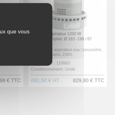
ceux que vous
Moteur d'aspirateur 1200 W
 / 65
By-pass périphér. Ø 183 -198 / 87
 poussière,
Moteur pour aspirateur eau / poussière,
normalisé mono. 230V.
Code article :
110663
Conditionnement :
Unité
68 €
TTC
691,50 €
HT
829,80 €
TTC