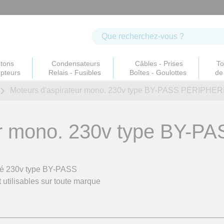
tons
Condensateurs
Câbles - Prises
To
upteurs
Relais - Fusibles
Boîtes - Goulottes
de 
Moteurs d'aspirateur mono. 230v
type BY-PASS PERIPHER
r mono. 230v
type BY-P
sé 230v type BY-PASS
tilisables sur toute marque