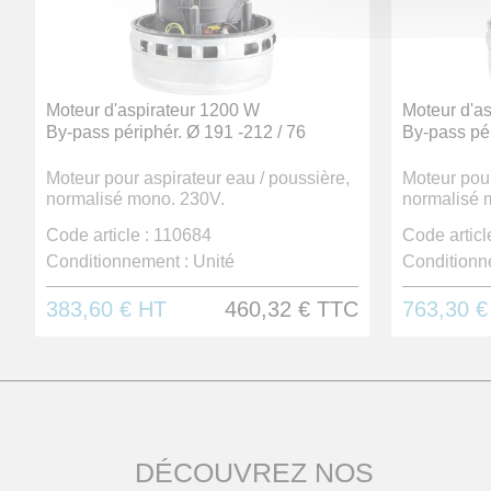
Moteur d'aspirateur 1200 W
Moteur d'a
By-pass périphér. Ø 191 -212 / 76
By-pass pér
Moteur pour aspirateur eau / poussière,
Moteur pour
normalisé mono. 230V.
normalisé 
Code article :
110684
Code article
Conditionnement :
Unité
Conditionn
383,60 €
HT
460,32 €
TTC
763,30 
DÉCOUVREZ NOS