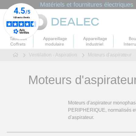
Panneau de gestion des cookies
Matériels et fournitures électriques
Tableaux
Appareillage
Appareillage
Bou
Coffrets
modulaire
industriel
Interr
Ventilation - Aspiration
Moteurs d'aspirateur
Moteurs d'aspirateu
Moteurs d'aspirateur monopha
PERIPHERIQUE, normalisés et u
d'aspirateur.