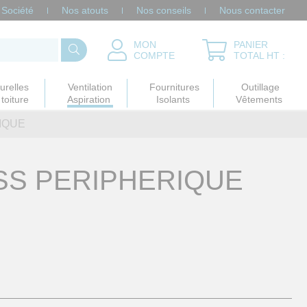
Société
Nos atouts
Nos conseils
Nous contacter
MON
PANIER
COMPTE
TOTAL HT :
urelles
Ventilation
Fournitures
Outillage
toiture
Aspiration
Isolants
Vêtements
IQUE
ASS PERIPHERIQUE