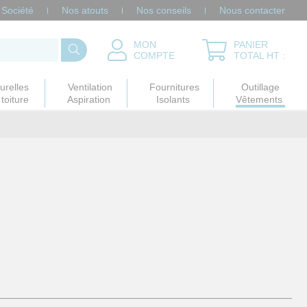
Société
Nos atouts
Nos conseils
Nous contacter
MON
PANIER
COMPTE
TOTAL HT :
urelles
Ventilation
Fournitures
Outillage
toiture
Aspiration
Isolants
Vêtements