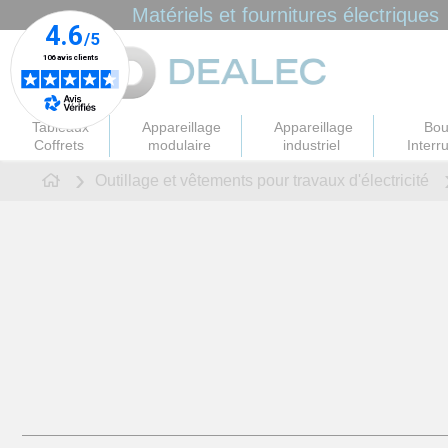
Panneau de gestion des cookies
Matériels et fournitures électriques
Tableaux
Appareillage
Appareillage
Bou
Coffrets
modulaire
industriel
Interr
Outillage et vêtements pour travaux d'électricité