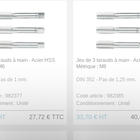
rauds à main - Acier HSS
Jeu de 3 tarauds à main - A
 M6
Métrique : M8
Pas de 1 mm.
DIN 352 - Pas de 1,25 mm.
 :
982377
Code article :
982385
ement :
Unité
Conditionnement :
Unité
HT
27,72 €
TTC
33,70 €
HT
40,