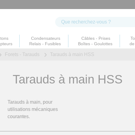
tons
Condensateurs
Câbles - Prises
To
upteurs
Relais - Fusibles
Boîtes - Goulottes
de 
Forets - Tarauds
Tarauds à main HSS
Tarauds à main HSS
Tarauds à main, pour
utilisations mécaniques
courantes.