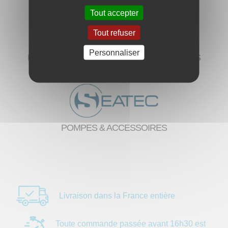
Tout accepter
Tout refuser
Personnaliser
MOTEURS ÉLECTRIQUES & ACCESSOIRES
POMPES & ACCESSOIRES
Livraison dans la
France entière
Toute commande
passée avant 16h30
est