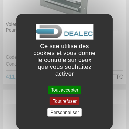
Volet automatique - PC 80
Pour ventilateur HB / HM 71-80
Ce site utilise des
cookies et vous donne
Code article :
310747
le contrôle sur ceux
Conditionnement :
Unité
que vous souhaitez
activer
411,70 €
HT
494,04 €
TTC
Tout accepter
Tout refuser
Personnaliser