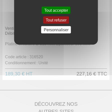
Tout accepter
Tout refuser
Ventilateur monophasé 230 V
Personnaliser
Débit 1320 m³/h
Platine circulaire Ø 310 mm. Epaisseur 100 mm.
Code article :
316520
Conditionnement :
Unité
189,30 €
HT
227,16 €
TTC
DÉCOUVREZ NOS
AUTRES SITES