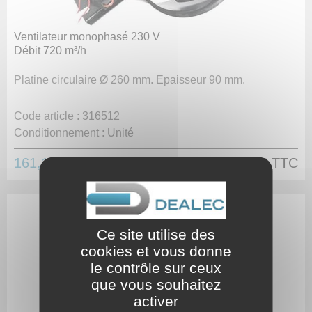
Ventilateur monophasé 230 V
Débit 720 m³/h
Platine circulaire Ø 260 mm. Epaisseur 90 mm.
Code article :
316512
Conditionnement :
Unité
161,10 €
HT
193,32 €
TTC
Ce site utilise des
cookies et vous donne
le contrôle sur ceux
que vous souhaitez
activer