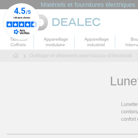
Panneau de gestion des cookies
Matériels et fournitures électriques
Tableaux
Appareillage
Appareillage
Bou
Coffrets
modulaire
industriel
Interr
Outillage et vêtements pour travaux d'électricité
Lune
Lunettes
combina
confort 