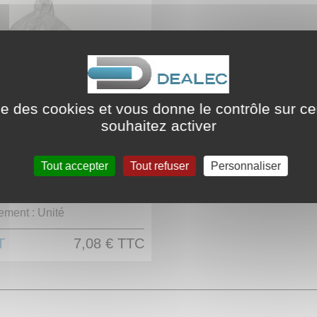
ise des cookies et vous donne le contrôle sur 
n de protection en
souhaitez activer
ne - Taille XXL
Tout accepter
Tout refuser
Personnaliser
 :
987182
ement :
Unité
T
7,08 €
TTC