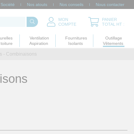
Société
Nos atouts
Nos conseils
Nous contacter
MON
PANIER
COMPTE
TOTAL HT :
urelles
Ventilation
Fournitures
Outillage
toiture
Aspiration
Isolants
Vêtements
s - Combinaisons
isons