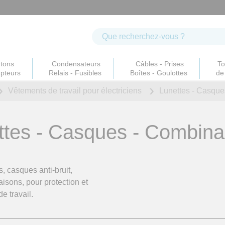
tons
Condensateurs
Câbles - Prises
To
upteurs
Relais - Fusibles
Boîtes - Goulottes
de 
Vêtements de travail
pour électriciens
Lunettes - Casque
ttes - Casques - Combina
, casques anti-bruit,
isons, pour protection et
de travail.